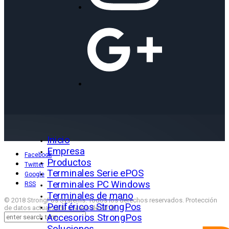
Inicio
Empresa
Facebook
Productos
Twitter
Terminales Serie ePOS
Google
Terminales PC Windows
RSS
Terminales de mano
© 2018 StrongPos Systems. Todos los derechos reservados. Protección
Periféricos StrongPos
de datos actualizada a Mayo de 2018
Accesorios StrongPos
Soluciones