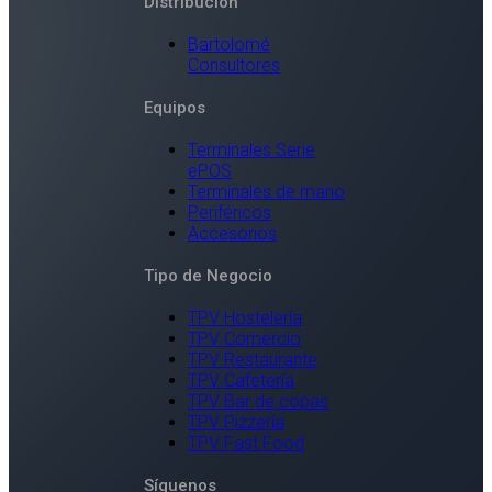
Distribución
Bartolomé
Consultores
Equipos
Terminales Serie
ePOS
Terminales de mano
Periféricos
Accesorios
Tipo de Negocio
TPV Hostelería
TPV Comercio
TPV Restaurante
TPV Cafetería
TPV Bar de copas
TPV Pizzería
TPV Fast Food
Síguenos